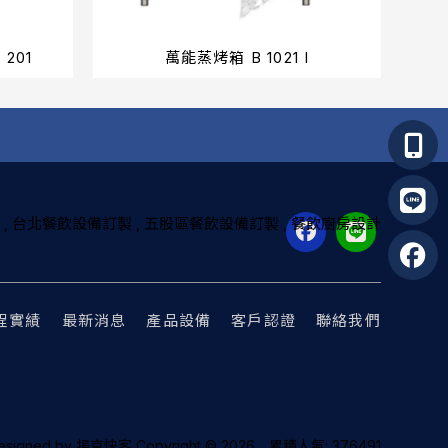
 201
萬能蒸烤箱 B 1021 I
台北餐飲設備訂製
五股區餐飲設備訂製
餐飲廚房設計
程實績
最新消息
產品設備
客戶認證
聯絡我們
esigned by
揚京快客
Copyright © 2026
..
累積人氣: 376491