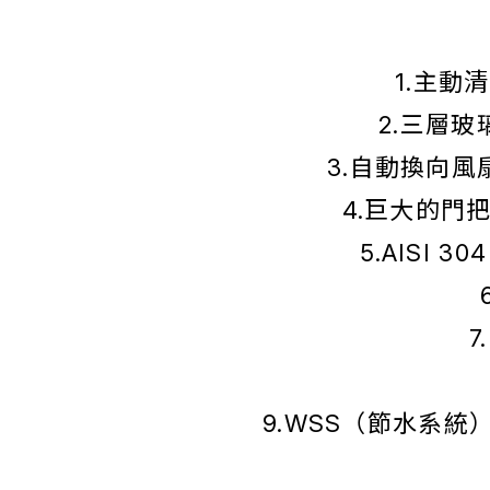
1.主
2.三層
3.自動換向
4.巨大的門
5.AISI
9.WSS（節水系