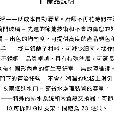
▎產品說明
動清潔——低成本自動清潔。廚師不再花時間在
玻璃門玻璃 – 先進的節能技術和不會灼傷您的
風扇 – 出色的均勻度，可提供高度的產品顏色
把手——採用銀離子材料，可減少細菌，操
 304 不銹鋼 – 品質卓越，具有特殊塗層，可
6.帶有圓形內角的衛生烹飪室 – 無故障維護
7.門下的徑流托盤 – 不會在潮濕的地板上滑倒
8.兩個進水口 – 節省水處理裝置的容量。
統）——特殊的排水系統和內置熱交換器，可
10.可拆卸 GN 支架，間距為 73 毫米。