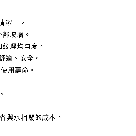
清潔上。
外部玻璃。
和紋理均勻度。
作舒適、安全。
延長使用壽命。
。
。
節省與水相關的成本。